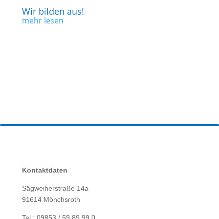
Wir bilden aus!
mehr lesen
Kontaktdaten
Sägweiherstraße 14a
91614 Mönchsroth
Tel.: 09853 /
59 89 99 0