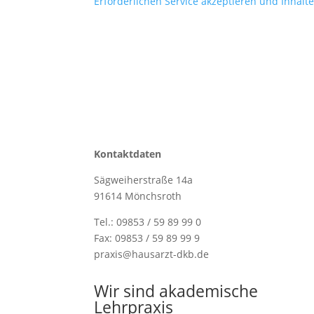
Erforderlichen Service akzeptieren und Inhalt
Kontaktdaten
Sägweiherstraße 14a
91614 Mönchsroth
Tel.: 09853 /
59 89 99 0
Fax: 09853 /
59 89 99 9
praxis@hausarzt-dkb.de
Wir sind akademische
Lehrpraxis